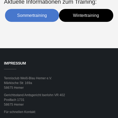
Aktuelle Informationen zum Training:
Sommertraining
Wintertraining
IMPRESSUM
Tennisclub Weiß-Blau Hemer e.V.
Märkische Str. 169a
58675 Hemer
Gerichtsstand Amtsgericht Iserlohn VR 402
Postfach 1731
58675 Hemer
Für schnellen Kontakt: