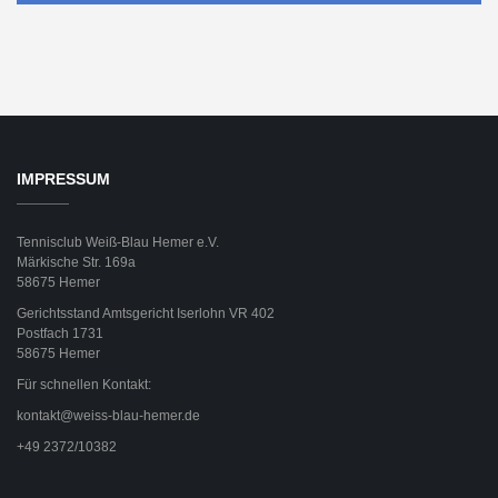
IMPRESSUM
Tennisclub Weiß-Blau Hemer e.V.
Märkische Str. 169a
58675 Hemer
Gerichtsstand Amtsgericht Iserlohn VR 402
Postfach 1731
58675 Hemer
Für schnellen Kontakt:
kontakt@weiss-blau-hemer.de
+49 2372/10382