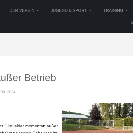
DER VEREIN
JUGEND & SPORT
TRAINING
außer Betrieb
PRIL 2024
z 1 ist leider momentan außer