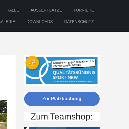
HALLE
AUSSENPLÄTZE
TURNIERE
GALERIE
DOWNLOADS
DATENSCHUTZ
Zur Platzbuchung
Zum Teamshop: