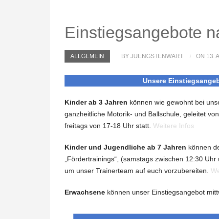
Einstiegsangebote 
ALLGEMEIN
BY JUENGSTENWART
ON 13.
Unsere Einstiegsangeb
Kinder ab 3 Jahren
können wie gewohnt bei uns
ganzheitliche Motorik- und Ballschule, geleitet v
freitags von 17-18 Uhr statt.
Weitere Infos
Kinder und Jugendliche ab 7 Jahren
können de
„Fördertrainings“, (samstags zwischen 12:30 Uhr u
um unser Trainerteam auf euch vorzubereiten.
We
Erwachsene
können unser Einstiegsangebot mitt