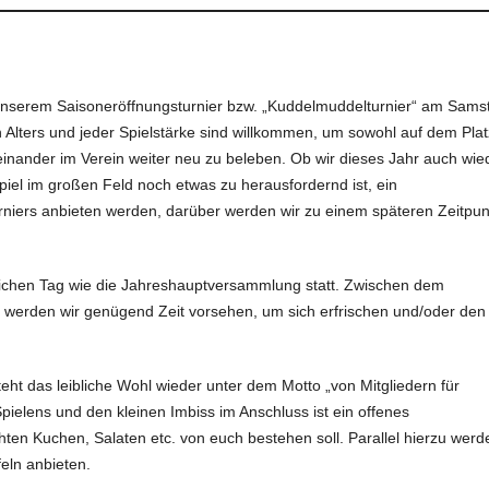
unserem Saisoneröffnungsturnier bzw. „Kuddelmuddelturnier“ am Sams
n Alters und jeder Spielstärke sind willkommen, um sowohl auf dem Plat
inander im Verein weiter neu zu beleben. Ob wir dieses Jahr auch wie
spiel im großen Feld noch etwas zu herausfordernd ist, ein
urniers anbieten werden, darüber werden wir zu einem späteren Zeitpun
eichen Tag wie die Jahreshauptversammlung statt. Zwischen dem
 werden wir genügend Zeit vorsehen, um sich erfrischen und/oder den
teht das leibliche Wohl wieder unter dem Motto „von Mitgliedern für
pielens und den kleinen Imbiss im Anschluss ist ein offenes
ten Kuchen, Salaten etc. von euch bestehen soll. Parallel hierzu werd
eln anbieten.