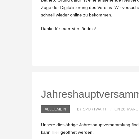
Betrieb. Grund dafür ist eine anstehende Neuve
Zuge der Digitalisierung des Vereins. Wir versuch
schnell wieder online zu bekommen.
Danke für euer Verständnis!
Jahreshauptversamm
ALLGEMEIN
BY SPORTWART
ON 28. MARC
Unsere diesjährige Jahreshauptversammlung finde
kann
hier
geöffnet werden.