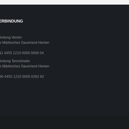
ERBINDUNG
indung Verein:
e Märkisches Sauerland Hemer-
11 4455 1210 0000 0006 04
ndung Tennishalle:
e Märkisches Sauerland Hemer-
90 4455 1210 0000 0282 82