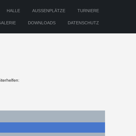
HALLE
AUSSENPLÄTZE
TURNIERE
GALERIE
DOWNLOADS
DATENSCHUTZ
terhelfen: