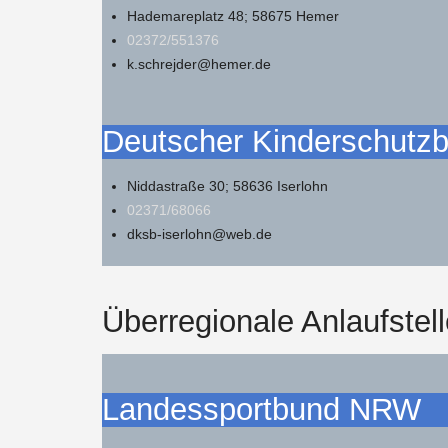
Hademareplatz 48; 58675 Hemer
02372/551376
k.schrejder@hemer.de
Deutscher Kinderschutzb
Niddastraße 30; 58636 Iserlohn
02371/68066
dksb-iserlohn@web.de
Überregionale Anlaufstell
Landessportbund NRW