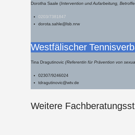
Dorotha Saale (
Intervention und Aufarbeitung, Betroff
0203/7381847
dorota.sahle@lsb.nrw
Westfälischer Tennisverb
Tina Dragutinovic
(Referentin für Prävention von sexua
02307/9246024
tdragutinovic@wtv.de
Weitere Fachberatungsst