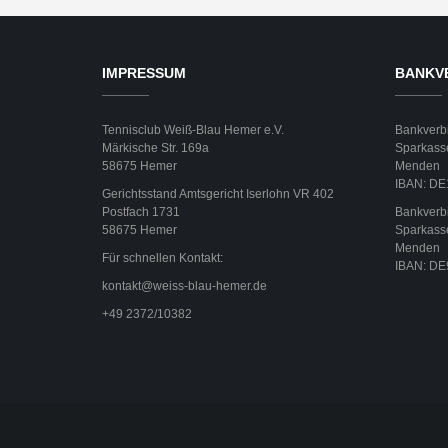
IMPRESSUM
BANKV
Tennisclub Weiß-Blau Hemer e.V.
Bankverb
Märkische Str. 169a
Sparkass
58675 Hemer
Menden
IBAN: DE
Gerichtsstand Amtsgericht Iserlohn VR 402
Postfach 1731
Bankverbi
58675 Hemer
Sparkass
Menden
Für schnellen Kontakt:
IBAN: DE
kontakt@weiss-blau-hemer.de
+49 2372/10382