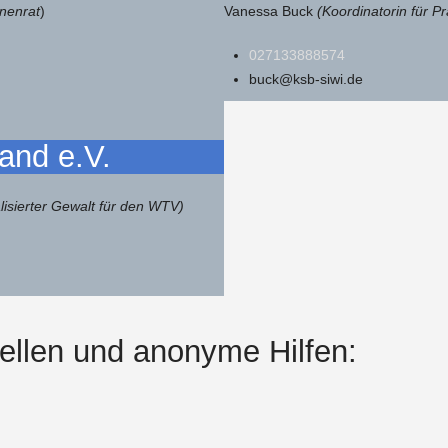
enenrat
)
Vanessa Buck
(Koordinatorin für Pr
027133888574
buck@ksb-siwi.de
and e.V.
lisierter Gewalt für den WTV)
ellen und anonyme Hilfen: