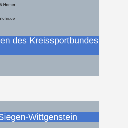
75 Hemer
rlohn.de
en des Kreissportbundes
Siegen-Wittgenstein