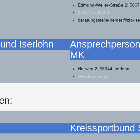
Edmund-Weller-Straße 2; 586
02371/4782720
beratungsstelle-hemer@zfb-ise
und Iserlohn
Ansprechperson
MK
Hellweg 2; 58644 Iserlohn
www.ksb-mk.de
en:
Kreissportbund 